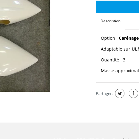
Description
Option :
Carénage
Adaptable sur
UL
Quantité : 3
Masse approximati
Partager: