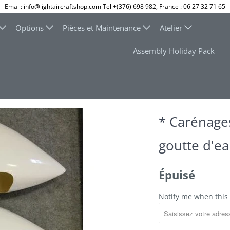
Email: info@lightaircraftshop.com Tel +(376) 698 982, France : 06 27 32 71 65
Options
Pièces et Maintenance
Atelier
Assembly Holiday Pack
* Carénage
goutte d'eau
Épuisé
Notify me when this 